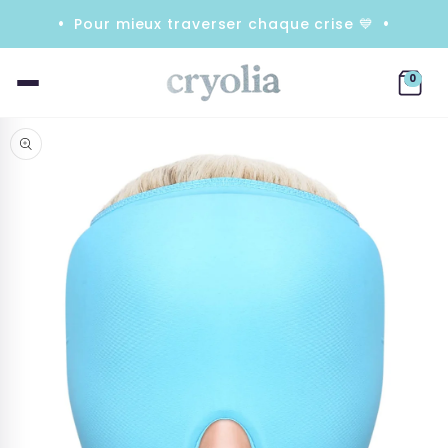
et
passer
Pour mieux traverser chaque crise 💙
au
contenu
0
Passer aux
informations
produits