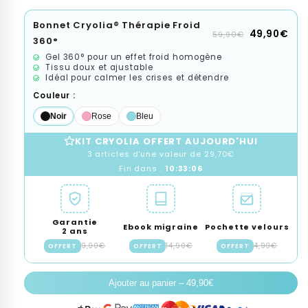
Bonnet Cryolia® Thérapie Froid
49,90€
59,90€
360°
Gel 360° pour un effet froid homogène
Tissu doux et ajustable
Idéal pour calmer les crises et détendre
Couleur :
Noir
Rose
Bleu
KIT CRYOLIA OFFERT AUJOURD'HUI
3 articles d'une valeur de 29,70€
Fin dans :
10:33:05
Garantie
Ebook migraine
Pochette velours
2 ans
9,90€
14,90€
4,90€
OFFERT
OFFERT
OFFERT
Ajouter au panier – 49,90€