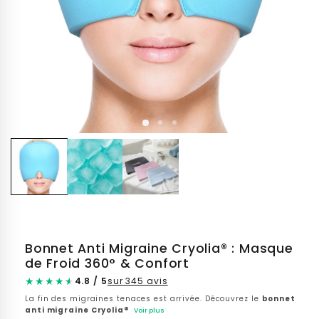
Ouvrir
le
média
1
dans
une
fenêtre
modale
Bonnet Anti Migraine Cryolia® : Masque
de Froid 360° & Confort
★
★
★
★
★
4.8 / 5
sur 345 avis
La fin des migraines tenaces est arrivée. Découvrez le
bonnet
anti migraine Cryolia®
Voir plus